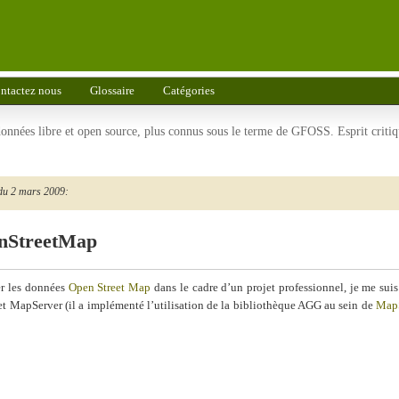
ntactez nous
Glossaire
Catégories
 données libre et open source, plus connus sous le terme de GFOSS. Esprit criti
du 2 mars 2009:
enStreetMap
er les données
Open Street Map
dans le cadre d’un projet professionnel, je me s
et MapServer (il a implémenté l’utilisation de la bibliothèque AGG au sein de
Map