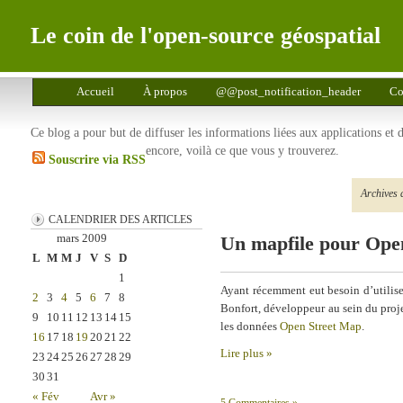
Le coin de l'open-source géospatial
Accueil
À propos
@@post_notification_header
Co
Ce blog a pour but de diffuser les informations liées aux applications et
encore, voilà ce que vous y trouverez.
Souscrire via RSS
Archives 
CALENDRIER DES ARTICLES
mars 2009
Un mapfile pour Op
L
M
M
J
V
S
D
1
Ayant récemment eut besoin d’utilis
2
3
4
5
6
7
8
Bonfort, développeur au sein du proj
9
10
11
12
13
14
15
les données
Open Street Map
.
16
17
18
19
20
21
22
Lire plus »
23
24
25
26
27
28
29
30
31
« Fév
Avr »