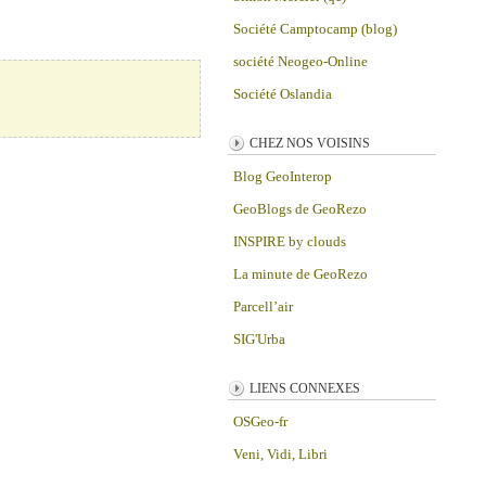
Société Camptocamp (blog)
société Neogeo-Online
Société Oslandia
CHEZ NOS VOISINS
Blog GeoInterop
GeoBlogs de GeoRezo
INSPIRE by clouds
La minute de GeoRezo
Parcell’air
SIG'Urba
LIENS CONNEXES
OSGeo-fr
Veni, Vidi, Libri