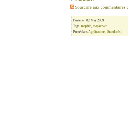
5 Commentaires »
Souscrire aux commentaires de
Posté le : 02 Mar 2009
Tags:
mapfile
,
mapserver
Posté dans
Applications
,
Standards
|