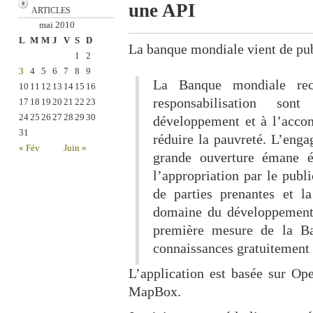
une API
ARTICLES
mai 2010
L
M
M
J
V
S
D
La banque mondiale vient de pub
1
2
3
4
5
6
7
8
9
La Banque mondiale rec
10
11
12
13
14
15
16
responsabilisation son
17
18
19
20
21
22
23
24
25
26
27
28
29
30
développement et à l’acco
31
réduire la pauvreté. L’eng
« Fév
Juin »
grande ouverture émane é
l’appropriation par le publi
de parties prenantes et l
domaine du développement. 
première mesure de la Ba
connaissances gratuitement 
L’application est basée sur Op
MapBox.