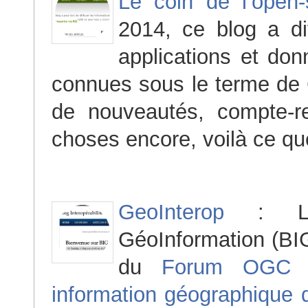
Le coin de l’open-
2014, ce blog a di
applications et don
connues sous le terme de 
de nouveautés, compte-r
choses encore, voilà ce qu
GeoInterop
: Le 
GéoInformation (BIG
du
Forum OGC
F
information géographique