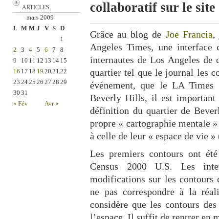
collaboratif sur le si
ARTICLES
mars 2009
L
M
M
J
V
S
D
Grâce au blog de
Joe Francia
,
1
Angeles Times, une interface 
2
3
4
5
6
7
8
internautes de Los Angeles de d
9
10
11
12
13
14
15
16
17
18
19
20
21
22
quartier tel que le journal les 
23
24
25
26
27
28
29
événement, que le LA Times r
30
31
Beverly Hills, il est important
« Fév
Avr »
définition du quartier de Bever
propre « cartographie mentale »
à celle de leur « espace de vie » 
Les premiers contours ont été
Census 2000 U.S. Les inter
modifications sur les contours 
ne pas correspondre à la réali
considère que les contours des
l’espace. Il suffit de rentrer en