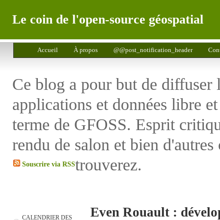
Le coin de l'open-source géospatial
Accueil
À propos
@@post_notification_header
Cont
Ce blog a pour but de diffuser 
applications et données libre e
terme de GFOSS. Esprit critiq
rendu de salon et bien d'autres
trouverez.
Souscrire via RSS
Even Rouault : déve
CALENDRIER DES