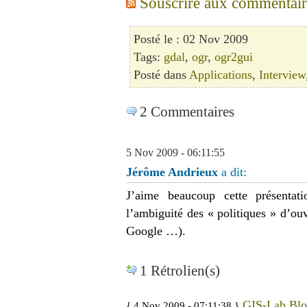
Souscrire aux commentaires
Posté le : 02 Nov 2009
Tags:
gdal
,
ogr
,
ogr2gui
Posté dans
Applications
,
Interview
2 Commentaires
5 Nov 2009 - 06:11:55
Jérôme Andrieux
a dit:
J’aime beaucoup cette présentat
l’ambiguité des « politiques » d’o
Google …).
1 Rétrolien(s)
GIS-Lab Blo
{ 4 Nov 2009 - 07:11:38 }