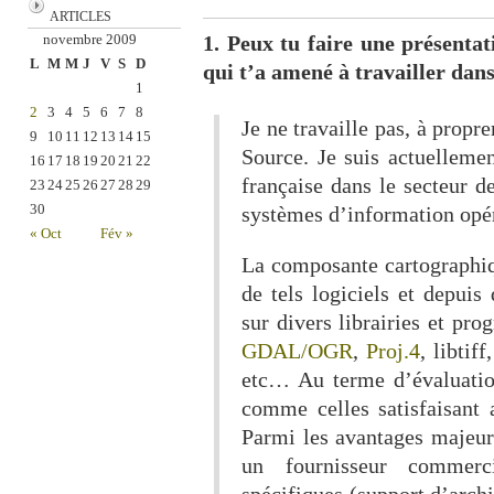
ARTICLES
novembre 2009
1. Peux tu faire une présentat
L
M
M
J
V
S
D
qui t’a amené à travailler dan
1
2
3
4
5
6
7
8
Je ne travaille pas, à prop
9
10
11
12
13
14
15
Source. Je suis actuelleme
16
17
18
19
20
21
22
française dans le secteur 
23
24
25
26
27
28
29
30
systèmes d’information opér
« Oct
Fév »
La composante cartographiq
de tels logiciels et depui
sur divers librairies et p
GDAL/OGR
,
Proj.4
, libtif
etc… Au terme d’évaluatio
comme celles satisfaisant 
Parmi les avantages majeurs
un fournisseur commerci