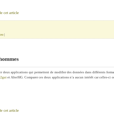
 cet article
eo
|
s hommes
ter deux applications qui permettent de modifier des données dans différents forma
r2gui
et AlterSIG. Comparer ces deux applications n’a aucun intérêt car celles-ci on
 cet article