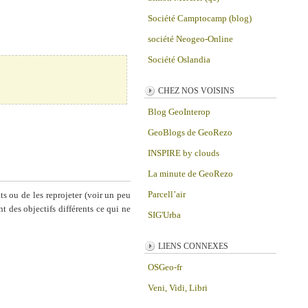
Société Camptocamp (blog)
société Neogeo-Online
Société Oslandia
CHEZ NOS VOISINS
Blog GeoInterop
GeoBlogs de GeoRezo
INSPIRE by clouds
La minute de GeoRezo
Parcell’air
ts ou de les reprojeter (voir un peu
t des objectifs différents ce qui ne
SIG'Urba
LIENS CONNEXES
OSGeo-fr
Veni, Vidi, Libri