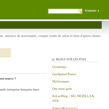
que, annonce de nouveautés, compte rendu de salon et bien d'autres choses
BLOGS SUR LES FOSS
Geomatips
GeoSpatial France
pen source ?
MyGeomatic
One more geek
ande entreprise française dans
ReLucBlog – SIG, MOZILLA &
NTIC
Simon Mercier (qc)