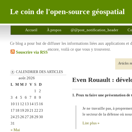
Le coin de l'open-source géospatial
Accueil
À propos
@@post_notification_header
Co
Ce blog a pour but de diffuser les informations liées aux applications et
encore, voilà ce que vous y trouverez.
Souscrire via RSS
Articles 
CALENDRIER DES ARTICLES
août 2026
Even Rouault : dév
L
M
M
J
V
S
D
1
2
1. Peux tu faire une présentation de
3
4
5
6
7
8
9
10
11
12
13
14
15
16
Je ne travaille pas, à proprem
17
18
19
20
21
22
23
le secteur de la défense où no
24
25
26
27
28
29
30
Lire plus »
31
« Mai