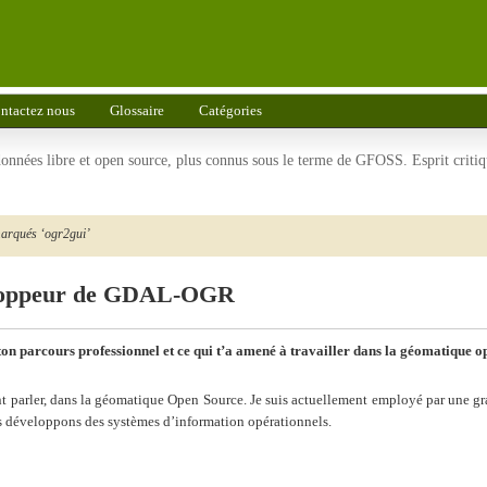
ntactez nous
Glossaire
Catégories
 données libre et open source, plus connus sous le terme de GFOSS. Esprit criti
marqués ‘ogr2gui’
eloppeur de GDAL-OGR
 ton parcours professionnel et ce qui t’a amené à travailler dans la géomatique o
ent parler, dans la géomatique Open Source. Je suis actuellement employé par une gr
us développons des systèmes d’information opérationnels.