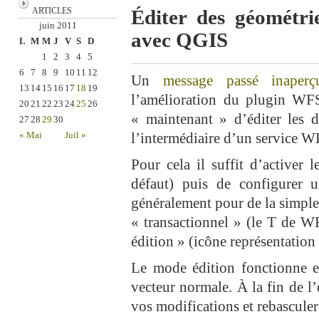
ARTICLES
Éditer des géométr
juin 2011
avec QGIS
L
M
M
J
V
S
D
1
2
3
4
5
6
7
8
9
10
11
12
Un
message passé inaperç
13
14
15
16
17
18
19
l’amélioration du plugin WFS
20
21
22
23
24
25
26
« maintenant » d’éditer les d
27
28
29
30
« Mai
Juil »
l’intermédiaire d’un service W
Pour cela il suffit d’activer
défaut) puis de configurer
généralement pour de la simple 
« transactionnel » (le T de W
édition » (icône représentation 
Le mode édition fonctionne e
vecteur normale. À la fin de 
vos modifications et rebascule