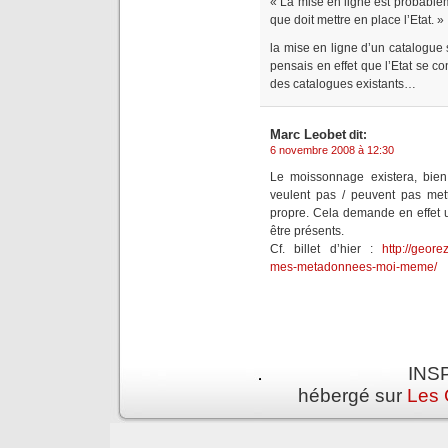
« La mise en ligne est probabl
que doit mettre en place l’Etat. »
la mise en ligne d’un catalogue sp
pensais en effet que l’Etat se c
des catalogues existants…
Marc Leobet
dit:
6 novembre 2008 à 12:30
Le moissonnage existera, bien 
veulent pas / peuvent pas met
propre. Cela demande en effet 
être présents.
Cf. billet d’hier :
http://geore
mes-metadonnees-moi-meme/
INSP
hébergé sur
Les 