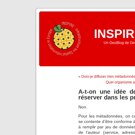
INSPIR
Un GeoBlog de Geo
«
Dois-je diffuser mes métadonn
Quel organisme as
A-t-on une idée de
réserver dans les 
Non.
Pour les métadonnées, on co
se contente d’être conforme 
à remplir par jeu de données
de l’auteur (service, adre