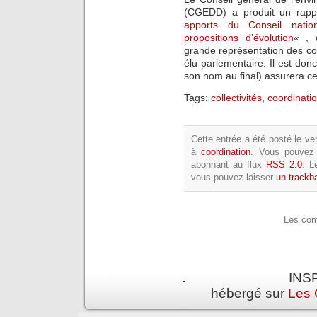
(CGEDD) a produit un rappo
apports du Conseil nation
propositions d’évolution
« , 
grande représentation des coll
élu parlementaire. Il est don
son nom au final) assurera cet
Tags:
collectivités
,
coordinati
Cette entrée a été posté le ve
à
coordination
. Vous pouvez 
abonnant au flux
RSS 2.0
. L
vous pouvez laisser
un trackb
Les com
INSP
hébergé sur
Les 