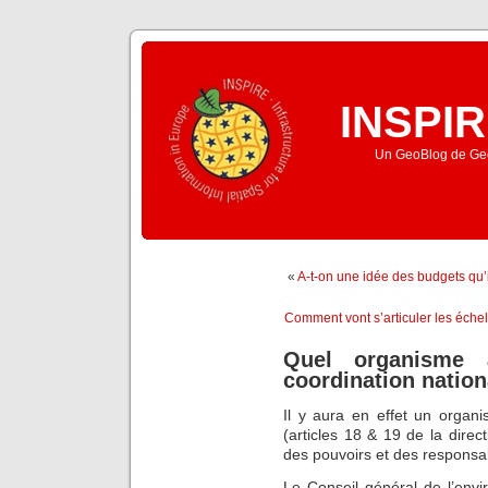
INSPIR
Un GeoBlog de Geo
«
A-t-on une idée des budgets qu’i
Comment vont s’articuler les éche
Quel organisme 
coordination nation
Il y aura en effet un organ
(articles 18 & 19 de la direct
des pouvoirs et des responsa
Le Conseil général de l’env