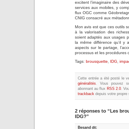
excitent l’imaginaire des dé
services aux mobiles, y com
flux OGC comme Géobretagne 
CNIG consacré aux métadonn
Mon avis est que ces outils 
à la valorisation des riches
soient adaptés aux usages pr
la même différence qu’il y 
aspects sur le partage, l’accè
processus et les procédures de
Tags:
brousquette
,
IDG
,
impa
Cette entrée a été posté le ve
généralités
. Vous pouvez su
abonnant au flux
RSS 2.0
. Vo
trackback
depuis votre propre s
2 réponses to “Les brou
IDG?”
Besand
dit: