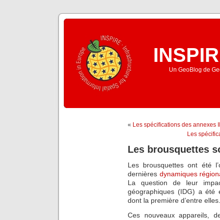
INSPIR
Un GeoBlog de Geo
«
Les spécifications des annexes II
Les spécifica
Les brousquettes so
Les brousquettes ont été l’
dernières
dynamiques région
La question de leur impac
géographiques (IDG) a été 
dont la première d’entre elles
Ces nouveaux appareils, de 