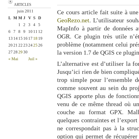
ARTICLES
juin 2011
Ce cours article fait suite à u
L
M
M
J
V
S
D
GeoRezo.net
. L’utilisateur sou
1
2
3
4
5
MapInfo à partir de données a
6
7
8
9
10
11
12
OGR. Ce plugin très utile n’ét
13
14
15
16
17
18
19
problème (notamment celui prése
20
21
22
23
24
25
26
la version 1.7 de QGIS ce plugin
27
28
29
30
« Mai
Juil »
L’alternative est d’utiliser la
Jusqu’ici rien de bien compliqué
trop simple pour l’ensemble de
comme souvent au sein du proje
QGIS apporte plus de fonctionn
venu de ce même thread où un a
couche au format GPX. Malh
quelques contraintes et l’export 
ne correspondait pas à la str
option qui permet de récupérer 