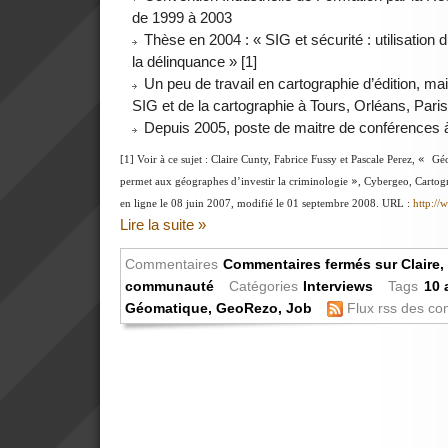
de 1999 à 2003
Thèse en 2004 : « SIG et sécurité : utilisation 
la délinquance » [1]
Un peu de travail en cartographie d’édition, m
SIG et de la cartographie à Tours, Orléans, Pari
Depuis 2005, poste de maitre de conférences à 
«
[1] Voir à ce sujet : Claire Cunty, Fabrice Fussy et Pascale Perez,
Géo
»
permet aux géographes d’investir la criminologie
, Cybergeo, Cartogr
en ligne le 08 juin 2007, modifié le 01 septembre 2008. URL :
http:/
Lire la suite »
Commentaires
Commentaires fermés
sur Claire,
communauté
Catégories
Interviews
Tags
10 
Géomatique
,
GeoRezo
,
Job
Flux rss des c