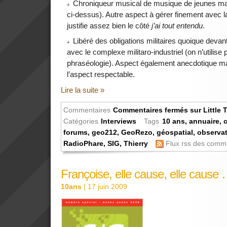
Chroniqueur musical de musique de jeunes ma
ci-dessus). Autre aspect à gérer finement avec
justifie assez bien le côté
j’ai tout entendu
.
Libéré des obligations militaires quoique devant
avec le complexe militaro-industriel (on n’utilise
phraséologie). Aspect également anecdotique mais
l’aspect respectable.
Lire la suite »
Commentaires
Commentaires fermés
sur Little 
Catégories
Interviews
Tags
10 ans
,
annuaire
,
forums
,
geo212
,
GeoRezo
,
géospatial
,
observat
RadioPhare
,
SIG
,
Thierry
Flux rss des comm
Françoise, elle cause, elle cause
10ans
| 17 juin 2009