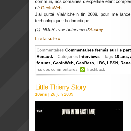
commun, nos domaines d’expertise étant compléme
né
GeoInWeb
.
J’ai quitté ViaMichelin fin 2008, pour me lanc
technologique : la domotique.
(1) NDLR : voir l’interview d’
Audrey
Lire la suite »
Commentaires
Commentaires fermés
sur Ils par
Renaud.
Catégories
Interviews
Tags
10 ans
,
forums
,
GeoInWeb
,
GeoRezo
,
LBS
,
LBSN
,
Rena
rss des commentaires
Trackback
Little Thierry Story
10ans
| 26 juin 2009