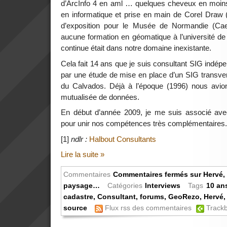
d’ArcInfo 4 en aml … quelques cheveux en moins
en informatique et prise en main de Corel Draw (
d’exposition pour le Musée de Normandie (Caen)
aucune formation en géomatique à l’université de 
continue était dans notre domaine inexistante.
Cela fait 14 ans que je suis consultant SIG indé
par une étude de mise en place d’un SIG transver
du Calvados. Déjà à l’époque (1996) nous avion
mutualisée de données.
En début d’année 2009, je me suis associé avec
pour unir nos compétences très complémentaires.
[1]
ndlr :
Halbout Consultants
Lire la suite »
Commentaires
Commentaires fermés
sur Hervé, 
paysage…
Catégories
Interviews
Tags
10 an
cadastre
,
Consultant
,
forums
,
GeoRezo
,
Hervé
source
Flux rss des commentaires
Track