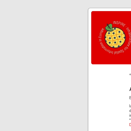
B
d
i
D