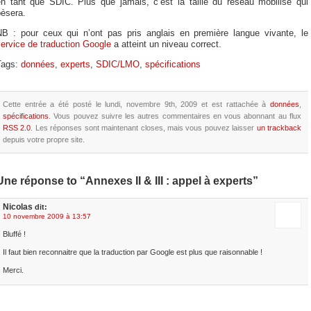
en tant que SDIC. Plus que jamais, c’est la taille du réseau mobilisé qui
pèsera.
NB : pour ceux qui n’ont pas pris anglais en première langue vivante, le
ervice de traduction Google
a atteint un niveau correct.
Tags:
données
,
experts
,
SDIC/LMO
,
spécifications
Cette entrée a été posté le lundi, novembre 9th, 2009 et est rattachée à
données
,
spécifications
. Vous pouvez suivre les autres commentaires en vous abonnant au flux
RSS 2.0
. Les réponses sont maintenant closes, mais vous pouvez laisser
un trackback
depuis votre propre site.
Une réponse to “Annexes II & III : appel à experts”
Nicolas
dit:
10 novembre 2009 à 13:57
Bluffé !
Il faut bien reconnaitre que la traduction par Google est plus que raisonnable !
Merci.