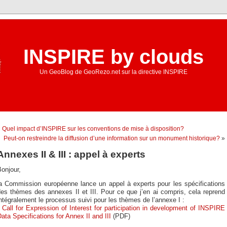
INSPIRE by clouds
Un GeoBlog de GeoRezo.net sur la directive INSPIRE
«
Quel impact d’INSPIRE sur les conventions de mise à disposition?
Peut-on restreindre la diffusion d’une information sur un monument historique?
»
Annexes II & III : appel à experts
onjour,
la Commission européenne lance un appel à experts pour les spécifications
es thèmes des annexes II et III. Pour ce que j’en ai compris, cela reprend
ntégralement le processus suivi pour les thèmes de l’annexe I :
*
Call for Expression of Interest for participation in development of INSPIRE
ata Specifications for Annex II and III
(PDF)