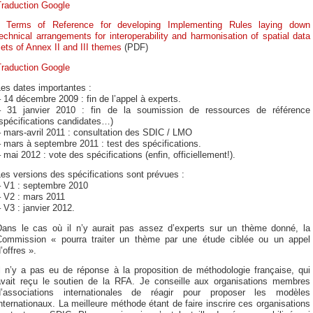
Traduction Google
*
Terms of Reference for developing Implementing Rules laying down
echnical arrangements for interoperability and harmonisation of spatial data
ets of Annex II and III themes
(PDF)
Traduction Google
es dates importantes :
 14 décembre 2009 : fin de l’appel à experts.
– 31 janvier 2010 : fin de la soumission de ressources de référence
spécifications candidates…)
 mars-avril 2011 : consultation des SDIC / LMO
 mars à septembre 2011 : test des spécifications.
 mai 2012 : vote des spécifications (enfin, officiellement!).
es versions des spécifications sont prévues :
– V1 : septembre 2010
– V2 : mars 2011
 V3 : janvier 2012.
Dans le cas où il n’y aurait pas assez d’experts sur un thème donné, la
Commission « pourra traiter un thème par une étude ciblée ou un appel
’offres ».
Il n’y a pas eu de réponse à la proposition de méthodologie française, qui
avait reçu le soutien de la RFA. Je conseille aux organisations membres
d’associations internationales de réagir pour proposer les modèles
nternationaux. La meilleure méthode étant de faire inscrire ces organisations