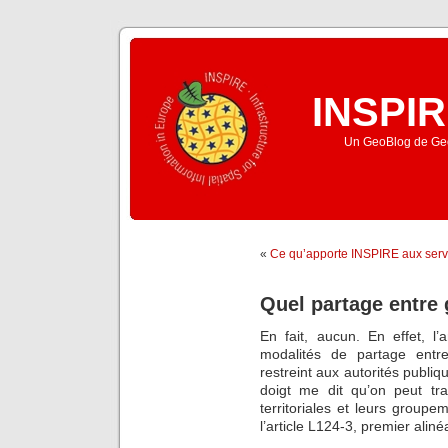
INSPIR
Un GeoBlog de Geo
«
Ce qu’apporte INSPIRE aux servi
Quel partage entre 
En fait, aucun. En effet, l’a
modalités de partage entre 
restreint aux autorités publiq
doigt me dit qu’on peut trad
territoriales et leurs groupe
l’article L124-3, premier ali