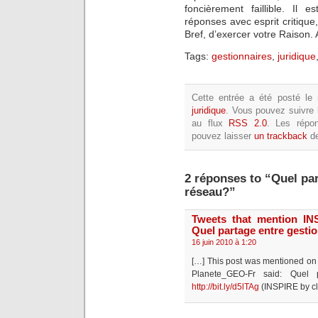
foncièrement faillible. Il
réponses avec esprit critique,
Bref, d’exercer votre Raison.
Tags:
gestionnaires
,
juridique
Cette entrée a été posté le 
juridique
. Vous pouvez suivre
au flux
RSS 2.0
. Les répo
pouvez laisser
un trackback
de
2 réponses to “Quel par
réseau?”
Tweets that mention IN
Quel partage entre gesti
16 juin 2010 à 1:20
[…] This post was mentioned on
Planete_GEO-Fr said: Quel 
http://bit.ly/d5lTAg
(INSPIRE by cl