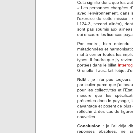
Cela signifie donc que les aut
« Les personnes chargées d’
avec l’environnement, dans 
l’exercice de cette mission.
L124-3, second alinéa), dont
sont pas soumis aux alinéas d
qui encadre les licences paya
Par contre, bien entendu, 
métadonnées et harmonisatio
mal à cerner toutes les implic
types. Il faudra que j’y revie
portées dans le billet
Interrog
Grenelle II aura fait l’objet d
NdB
: je n’ai pas toujours 
particulier parce que j’ai bea
pour les collectivités et l’Et
mesure que les spécificat
présentes dans le paysage, 
davantage et posent de plus
réfléchir à des cas de figu
nouvelles.
Conclusion
: je l’ai déjà 
réponses absolues, ne s