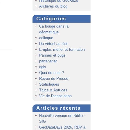
Historique du GeoRezo
x
Archives du blog
n
n
Catégories
e
Ca bouge dans la
géomatique
colloque
Du virtuel au réel
Emploi, métier et formation
Pannes et bugs
partenariat
qgis
Quoi de neuf ?
Revue de Presse
Statistiques
Trucs & Astuces
Vie de l'association
Articles récents
Nouvelle version de Biblio-
SIG
GeoDataDays 2026, RDV à