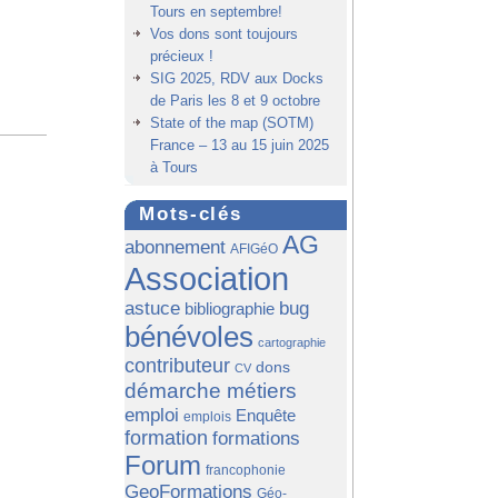
Tours en septembre!
Vos dons sont toujours
précieux !
SIG 2025, RDV aux Docks
de Paris les 8 et 9 octobre
State of the map (SOTM)
France – 13 au 15 juin 2025
à Tours
Mots-clés
AG
abonnement
AFIGéO
Association
astuce
bug
bibliographie
bénévoles
cartographie
contributeur
dons
CV
démarche métiers
emploi
Enquête
emplois
formation
formations
Forum
francophonie
GeoFormations
Géo-