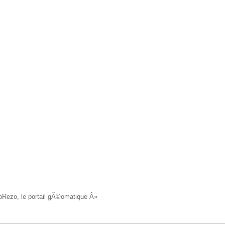
oRezo, le portail gÃ©omatique Â»