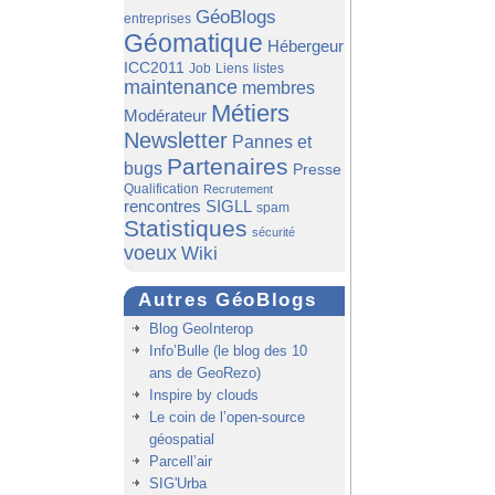
GéoBlogs
entreprises
Géomatique
Hébergeur
ICC2011
Job
Liens
listes
maintenance
membres
Métiers
Modérateur
Newsletter
Pannes et
Partenaires
bugs
Presse
Qualification
Recrutement
rencontres SIGLL
spam
Statistiques
sécurité
voeux
Wiki
Autres GéoBlogs
Blog GeoInterop
Info’Bulle (le blog des 10
ans de GeoRezo)
Inspire by clouds
Le coin de l’open-source
géospatial
Parcell’air
SIG'Urba