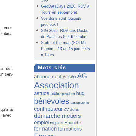
SIG
GeoDataDays 2026, RDV à
Tours en septembre!
Vos dons sont toujours
précieux !
e, vous êtes toujours
SIG 2025, RDV aux Docks
mbres actifs! Toute
de Paris les 8 et 9 octobre
State of the map (SOTM)
France – 13 au 15 juin 2025
à Tours
Mots-clés
ail de la géomatique
AG
un serveur mutualisé
abonnement
AFIGéO
Association
astuce
bug
bibliographie
bénévoles
cartographie
contributeur
dons
qu’à aujourd’hui une
CV
démarche métiers
 avec la création de
emploi
Enquête
emplois
formation
formations