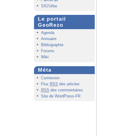
SIG'Urba
Le portail
GeoRezo
Agenda
Annuaire
Bibliographie
Forums
Wiki
Méta
Connexion
Flux
RSS
des articles
RSS
des commentaires
Site de WordPress-FR
Haut