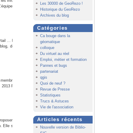
 les informations des
Les 30000 de GeoRezo !
 L’équipe GeoRezo se
Historique du GeoRezo
Archives du blog
Catégories
Ca bouge dans la
ortail … Bonne lecture
géomatique
log, dernier né des
colloque
Du virtuel au réel
Emploi, métier et formation
Pannes et bugs
partenariat
qgis
s membres autour de
Quoi de neuf ?
… 2013 Pour redonner
Revue de Presse
Statistiques
Trucs & Astuces
Vie de l'association
Articles récents
roposer une nouvelle
. Elle se poursuit en
Nouvelle version de Biblio-