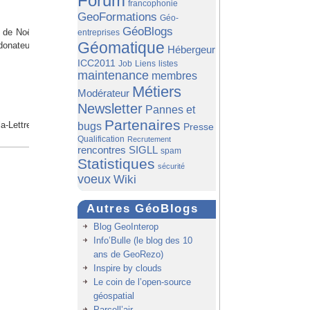
Forum
francophonie
GeoFormations
Géo-
GéoBlogs
s de Noël. Nous vous
entreprises
Géomatique
donateurs. C’est une
Hébergeur
ICC2011
Job
Liens
listes
maintenance
membres
Métiers
Modérateur
Newsletter
Pannes et
Partenaires
bugs
la-Lettre et GeoRezo
Presse
Qualification
Recrutement
rencontres SIGLL
spam
Statistiques
sécurité
voeux
Wiki
Autres GéoBlogs
Blog GeoInterop
Info’Bulle (le blog des 10
ans de GeoRezo)
Inspire by clouds
Le coin de l’open-source
géospatial
Parcell’air