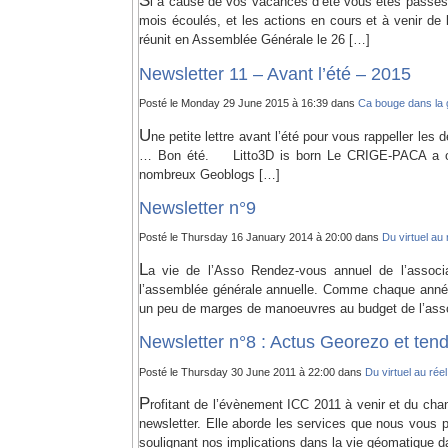
S
i à cause de vos vacances d’été vous êtes passés 
mois écoulés, et les actions en cours et à venir d
réunit en Assemblée Générale le 26 […]
Newsletter 11 – Avant l’été – 2015
Posté le Monday 29 June 2015 à 16:39 dans
Ca bouge dans la
U
ne petite lettre avant l’été pour vous rappeller les
… Bon été. Litto3D is born Le CRIGE-PACA a ouv
nombreux Geoblogs […]
Newsletter n°9
Posté le Thursday 16 January 2014 à 20:00 dans
Du virtuel au 
L
a vie de l’Asso Rendez-vous annuel de l’associ
l’assemblée générale annuelle. Comme chaque année,
un peu de marges de manoeuvres au budget de l’asso
Newsletter n°8 : Actus Georezo et te
Posté le Thursday 30 June 2011 à 22:00 dans
Du virtuel au réel
P
rofitant de l’évènement ICC 2011 à venir et du c
newsletter. Elle aborde les services que nous vous 
soulignant nos implications dans la vie géomatique d