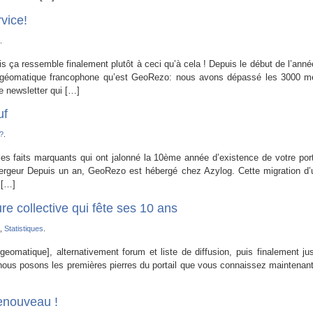
vice!
.
is ça ressemble finalement plutôt à ceci qu’à cela ! Depuis le début de l’anné
 géomatique francophone qu’est GeoRezo: nous avons dépassé les 3000 me
e newsletter qui […]
uf
?
.
s faits marquants qui ont jalonné la 10ème année d’existence de votre port
rgeur Depuis un an, GeoRezo est hébergé chez Azylog. Cette migration d’
 […]
e collective qui fête ses 10 ans
,
Statistiques
.
omatique], alternativement forum et liste de diffusion, puis finalement jus
us posons les premières pierres du portail que vous connaissez maintenant,
enouveau !