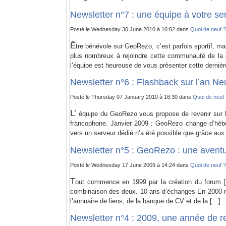
Newsletter n°7 : une équipe à votre ser
Posté le Wednesday 30 June 2010 à 10:02 dans
Quoi de neuf ?
Ê
tre bénévole sur GeoRezo, c’est parfois sportif, ma
plus nombreux à rejoindre cette communauté de la
l’équipe est heureuse de vous présenter cette dernièr
Newsletter n°6 : Flashback sur l’an Ne
Posté le Thursday 07 January 2010 à 16:30 dans
Quoi de neuf 
L’
équipe du GeoRezo vous propose de revenir sur le
francophone. Janvier 2009 : GeoRezo change d’hébe
vers un serveur dédié n’a été possible que grâce aux
Newsletter n°5 : GeoRezo : une aventur
Posté le Wednesday 17 June 2009 à 14:24 dans
Quoi de neuf ?
T
out commence en 1999 par la création du forum [ge
combinaison des deux. 10 ans d’échanges En 2000 no
l’annuaire de liens, de la banque de CV et de la […]
Newsletter n°4 : 2009, une année de r