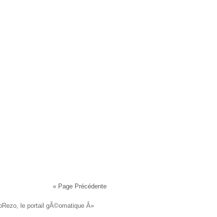
« Page Précédente
Page Suivante »
oRezo, le portail gÃ©omatique Â»