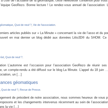
à côté de l’actualité de la géomatique, cette Newsletter condense pour vous
e l’équipe GeoRezo. Bonne lecture ! Le rendez-vous annuel de l’association
 géomatique
,
Quoi de neuf ?
,
Vie de l'association
.
 derniers articles publiés sur « La Minute » concernant la vie de l’asso et du p
ert en mai dernier un blog dédié aux données Litto3D® du SHOM. Ce b
réel
,
Quoi de neuf ?
.
ation L’automne est l’occasion pour l’association GeoRezo de réunir se
 un compte-rendu a été diffusé sur le blog La Minute. L’appel du 18 juin 
ciation, un […]
ndances géomatiques
,
Quoi de neuf ?
,
Revue de Presse
.
hangement de président de notre association, nous sommes heureux de vous p
proposons et les changements intervenus récemment au sein de l’association
ans la vie […]