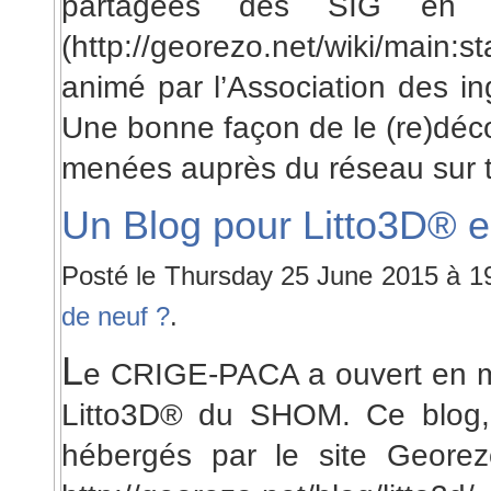
partagées des SIG en c
(http://georezo.net/wiki/main:s
animé par l’Association des in
Une bonne façon de le (re)décou
menées auprès du réseau sur t
Un Blog pour Litto3D® 
Posté le Thursday 25 June 2015 à 
de neuf ?
.
L
e CRIGE-PACA a ouvert en m
Litto3D® du SHOM. Ce blog,
hébergés par le site Georez