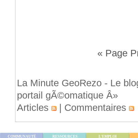
Accueil
« Page P
S
La Minute GeoRezo - Le blog
portail gÃ©omatique Â»
Articles
|
Commentaires
COMMUNAUTÉ
RESSOURCES
L'EMPLOI