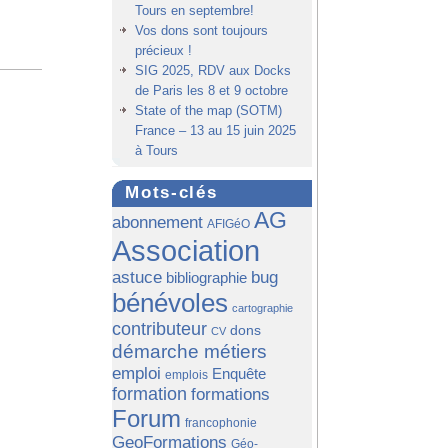
Tours en septembre!
Vos dons sont toujours
précieux !
SIG 2025, RDV aux Docks
de Paris les 8 et 9 octobre
State of the map (SOTM)
France – 13 au 15 juin 2025
à Tours
Mots-clés
AG
abonnement
AFIGéO
Association
astuce
bug
bibliographie
bénévoles
cartographie
contributeur
dons
CV
démarche métiers
emploi
Enquête
emplois
formation
formations
Forum
francophonie
GeoFormations
Géo-