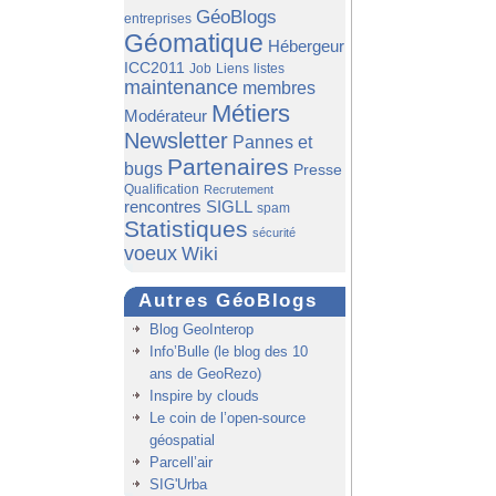
GéoBlogs
entreprises
Géomatique
Hébergeur
ICC2011
Job
Liens
listes
maintenance
membres
Métiers
Modérateur
Newsletter
Pannes et
Partenaires
bugs
Presse
Qualification
Recrutement
rencontres SIGLL
spam
Statistiques
sécurité
voeux
Wiki
Autres GéoBlogs
Blog GeoInterop
Info’Bulle (le blog des 10
ans de GeoRezo)
Inspire by clouds
Le coin de l’open-source
géospatial
Parcell’air
SIG'Urba