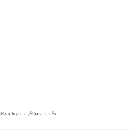
oRezo, le portail gÃ©omatique Â»