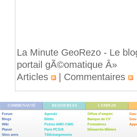
Accueil
La Minute GeoRezo - Le blog
portail gÃ©omatique Â»
Articles
|
Commentaires
COMMUNAUTÉ
RESSOURCES
L'EMPLOI
Forum
Agenda
Offres d'emploi
Geo-
Blogs
Biblio
Banque de CV
Geo
Wiki
Fiches AMO-CNIG
Formations
Appe
Planet
Paris PCGIS
Démarche Métiers
Sites amis
Téléchargements