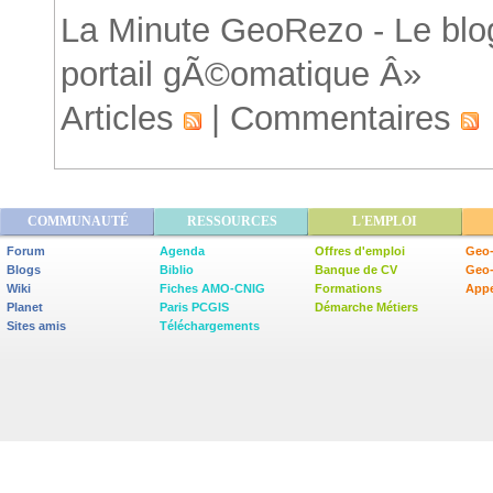
La Minute GeoRezo - Le blog
portail gÃ©omatique Â»
Articles
|
Commentaires
COMMUNAUTÉ
RESSOURCES
L'EMPLOI
Forum
Agenda
Offres d'emploi
Geo-
Blogs
Biblio
Banque de CV
Geo
Wiki
Fiches AMO-CNIG
Formations
Appe
Planet
Paris PCGIS
Démarche Métiers
Sites amis
Téléchargements