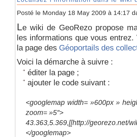
Posté le Monday 18 May 2009 à 14:17 
L
e wiki de GeoRezo propose maint
les informations que vous entrez.
la page des
Géoportails des collect
Voici la démarche à suivre :
éditer la page ;
ajouter le code suivant :
<googlemap width= »600px » heigh
zoom= »5″>
43.363,5.369,[[http://georezo.net/wik
</googlemap>