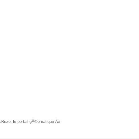
oRezo, le portail gÃ©omatique Â»