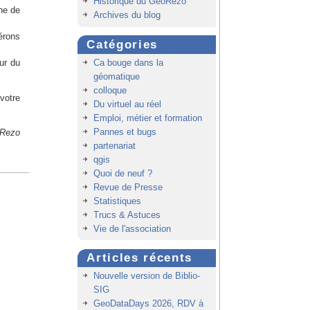
Historique du GeoRezo
ne de
Archives du blog
érons
Catégories
Ca bouge dans la
ur du
géomatique
colloque
votre
Du virtuel au réel
Emploi, métier et formation
Pannes et bugs
oRezo
partenariat
qgis
Quoi de neuf ?
Revue de Presse
Statistiques
Trucs & Astuces
Vie de l'association
Articles récents
Nouvelle version de Biblio-
SIG
GeoDataDays 2026, RDV à