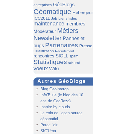
GéoBlogs
entreprises
Géomatique
Hébergeur
ICC2011
Job
Liens
listes
maintenance
membres
Métiers
Modérateur
Newsletter
Pannes et
Partenaires
bugs
Presse
Qualification
Recrutement
rencontres SIGLL
spam
Statistiques
sécurité
voeux
Wiki
Autres GéoBlogs
Blog GeoInterop
Info’Bulle (le blog des 10
ans de GeoRezo)
Inspire by clouds
Le coin de l’open-source
géospatial
Parcell’air
SIG'Urba