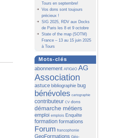
Tours en septembre!
Vos dons sont toujours
précieux !
SIG 2025, RDV aux Docks
de Paris les 8 et 9 octobre
State of the map (SOTM)
France – 13 au 15 juin 2025
à Tours
Mots-clés
AG
abonnement
AFIGéO
Association
astuce
bug
bibliographie
bénévoles
cartographie
contributeur
dons
CV
démarche métiers
emploi
Enquête
emplois
formation
formations
Forum
francophonie
GeoFormations
Géo-