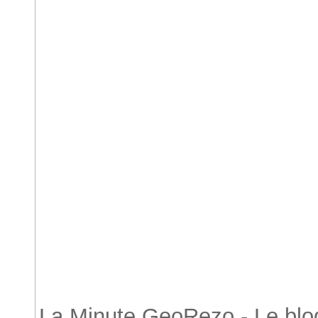
Accueil
La Minute GeoRezo - Le blog