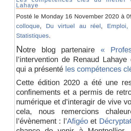
Lahaye
Posté le Monday 16 November 2020 à 
colloque
,
Du virtuel au réel
,
Emploi,
Statistiques
.
N
otre blog partenaire
« Profe
l’intervention de Renaud Laha
qui a présenté
les compétences cl
Cette édition 2020 a été une res
confinements et a permis de retr
numérique et d’interagir de vive v
cela, nous remercions chaleu
l’évènement : l’
Afigéo
et
Décrypt
chance de venir à Montpellier, 