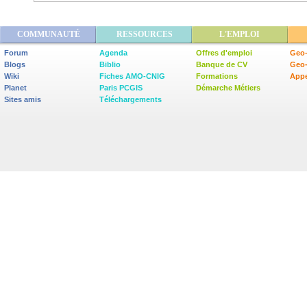
COMMUNAUTÉ
RESSOURCES
L'EMPLOI
Forum
Agenda
Offres d'emploi
Geo-
Blogs
Biblio
Banque de CV
Geo
Wiki
Fiches AMO-CNIG
Formations
Appe
Planet
Paris PCGIS
Démarche Métiers
Sites amis
Téléchargements