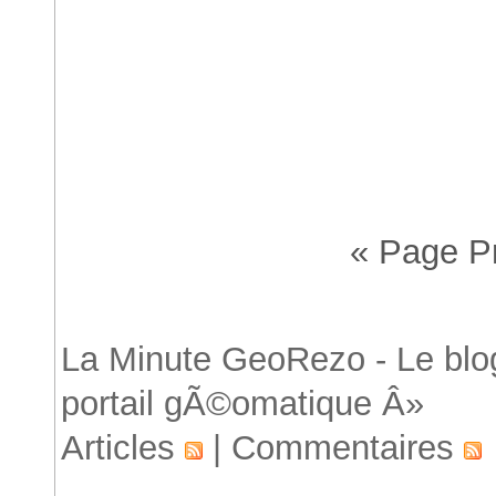
Accueil
« Page P
S
La Minute GeoRezo - Le blog
portail gÃ©omatique Â»
Articles
|
Commentaires