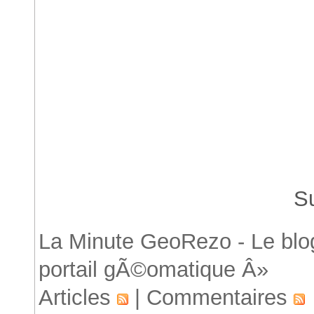
Accueil
« Page P
S
La Minute GeoRezo - Le blog
portail gÃ©omatique Â»
Articles
|
Commentaires