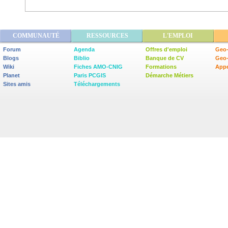
COMMUNAUTÉ
RESSOURCES
L'EMPLOI
Forum
Agenda
Offres d'emploi
Geo-
Blogs
Biblio
Banque de CV
Geo
Wiki
Fiches AMO-CNIG
Formations
Appe
Planet
Paris PCGIS
Démarche Métiers
Sites amis
Téléchargements