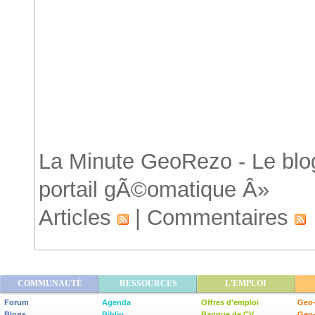
Accueil
La Minute GeoRezo - Le blog
portail gÃ©omatique Â»
Articles
|
Commentaires
COMMUNAUTÉ
RESSOURCES
L'EMPLOI
Forum
Agenda
Offres d'emploi
Geo-
Blogs
Biblio
Banque de CV
Geo