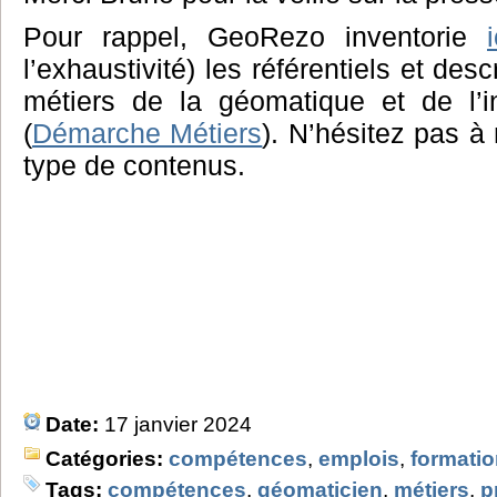
Pour rappel, GeoRezo inventorie
i
l’exhaustivité) les référentiels et desc
métiers de la géomatique et de l’i
(
Démarche Métiers
). N’hésitez pas à
type de contenus.
Date:
17 janvier 2024
Catégories:
compétences
,
emplois
,
formati
Tags:
compétences
,
géomaticien
,
métiers
,
p