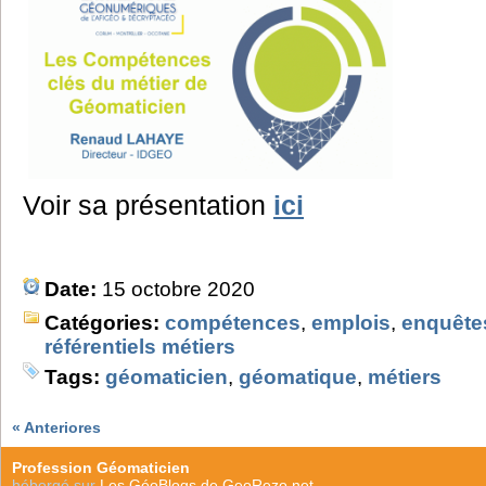
Voir sa présentation
ici
Date:
15 octobre 2020
Catégories:
compétences
,
emplois
,
enquête
référentiels métiers
Tags:
géomaticien
,
géomatique
,
métiers
« Anteriores
Profession Géomaticien
hébergé sur
Les GéoBlogs de GeoRezo.net
.