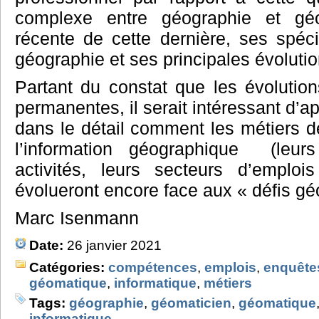
complexe entre géographie et géom
récente de cette dernière, ses spécif
géographie et ses principales évoluti
Partant du constat que les évolutio
permanentes, il serait intéressant d’
dans le détail comment les métiers 
l’information géographique (leur
activités, leurs secteurs d’emplo
évolueront encore face aux « défis g
Marc Isenmann
Date:
26 janvier 2021
Catégories:
compétences
,
emplois
,
enquête
géomatique
,
informatique
,
métiers
Tags:
géographie
,
géomaticien
,
géomatique
informatique