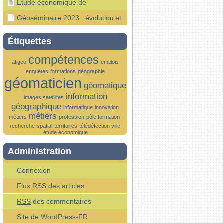
Géonumérique en France
géomaticien (Article Le Parisien
Étude économique de
Étudiant)
l’écosystème géonumériques : les
Géoséminaire 2023 : évolution et
premiers résultats….
influence de la géomatique sur le
Étiquettes
territoire
compétences
afigeo
emplois
enquêtes
formations
géographie
géomaticien
géomatique
information
images satellites
géographique
informatique
innovation
métiers
métiers
profession
pôle formation-
recherche
spatial
territoires
télédétection
ville
étude économique
Administration
Connexion
Flux
RSS
des articles
RSS
des commentaires
Site de WordPress-FR