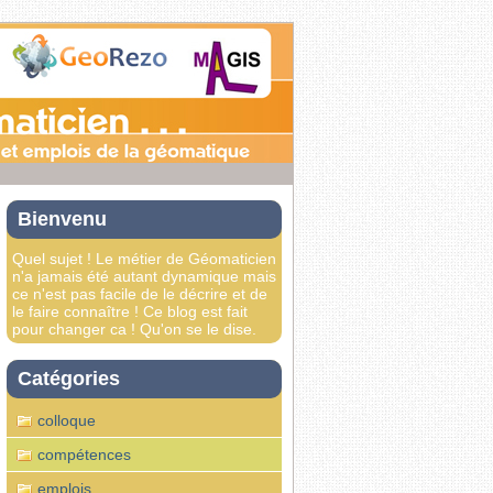
Bienvenu
Quel sujet ! Le métier de Géomaticien
n'a jamais été autant dynamique mais
ce n'est pas facile de le décrire et de
le faire connaître ! Ce blog est fait
pour changer ca ! Qu'on se le dise.
Catégories
colloque
compétences
emplois