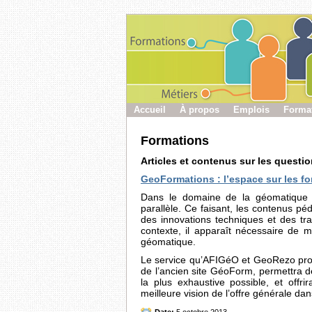
Accueil
À propos
Emplois
Forma
Formations
Articles et contenus sur les quest
GeoFormations : l’espace sur les f
Dans le domaine de la géomatique l
parallèle. Ce faisant, les contenus p
des innovations techniques et des tr
contexte, il apparaît nécessaire de m
géomatique.
Le service qu’AFIGéO et GeoRezo propo
de l’ancien site GéoForm, permettra d
la plus exhaustive possible, et off
meilleure vision de l’offre générale dans