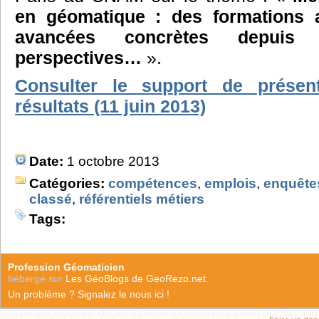
en géomatique : des formations a
avancées concrètes depuis
perspectives…
».
Consulter le support de présen
résultats (11 juin 2013)
Date:
1 octobre 2013
Catégories:
compétences
,
emplois
,
enquête
classé
,
référentiels métiers
Tags:
Profession Géomaticien
hébergé sur
Les GéoBlogs de GeoRezo.net
.
Un problème ? Signalez le nous ici !