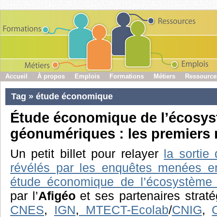
Accueil
À propos
Emplois
Formations
Métiers
Ressource
Tag » étude économique
Étude économique de l’écosy
géonumériques : les premiers 
Un petit billet pour relayer
la sortie
révélés par les enquêtes menées e
étude économique de l’écosystème
par l’
Afigéo
et ses partenaires straté
CNES
,
IGN
,
MTECT-Ecolab
/
CNIG
,