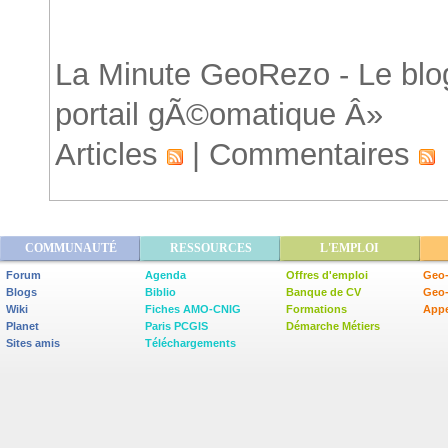
Accueil
La Minute GeoRezo - Le blog
portail gÃ©omatique Â»
Articles
|
Commentaires
COMMUNAUTÉ
RESSOURCES
L'EMPLOI
Forum
Agenda
Offres d'emploi
Geo-
Blogs
Biblio
Banque de CV
Geo
Wiki
Fiches AMO-CNIG
Formations
Appe
Planet
Paris PCGIS
Démarche Métiers
Sites amis
Téléchargements