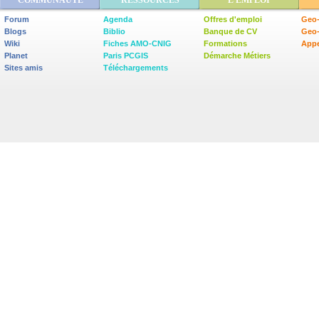
COMMUNAUTÉ
RESSOURCES
L'EMPLOI
Forum
Agenda
Offres d'emploi
Geo-
Blogs
Biblio
Banque de CV
Geo
Wiki
Fiches AMO-CNIG
Formations
Appe
Planet
Paris PCGIS
Démarche Métiers
Sites amis
Téléchargements