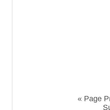
Accueil
« Page P
S