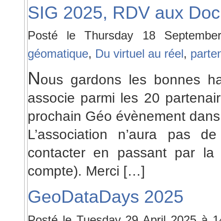
SIG 2025, RDV aux Docks
Posté le Thursday 18 Septemb
géomatique
,
Du virtuel au réel
,
parten
N
ous gardons les bonnes h
associe parmi les 20 partenair
prochain Géo évènement dans 3
L’association n’aura pas d
contacter en passant par la
compte). Merci […]
GeoDataDays 2025
Posté le Tuesday 29 April 2025 à 