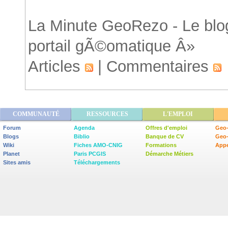
La Minute GeoRezo - Le blog
portail gÃ©omatique Â»
Articles
|
Commentaires
COMMUNAUTÉ
RESSOURCES
L'EMPLOI
Forum
Agenda
Offres d'emploi
Geo-
Blogs
Biblio
Banque de CV
Geo
Wiki
Fiches AMO-CNIG
Formations
Appe
Planet
Paris PCGIS
Démarche Métiers
Sites amis
Téléchargements