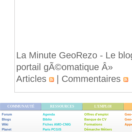
Accueil
La Minute GeoRezo - Le blog
portail gÃ©omatique Â»
Articles
|
Commentaires
COMMUNAUTÉ
RESSOURCES
L'EMPLOI
Forum
Agenda
Offres d'emploi
Geo-
Blogs
Biblio
Banque de CV
Geo
Wiki
Fiches AMO-CNIG
Formations
Appe
Planet
Paris PCGIS
Démarche Métiers