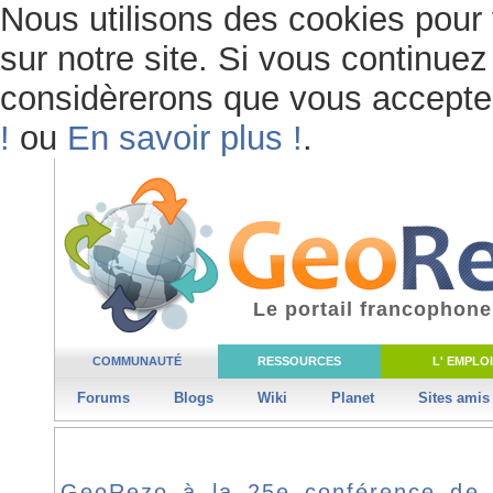
Nous utilisons des cookies pour 
sur notre site. Si vous continuez 
considèrerons que vous acceptez 
!
ou
En savoir plus !
.
Le portail francophone
COMMUNAUTÉ
RESSOURCES
L' EMPLOI
Forums
Blogs
Wiki
Planet
Sites amis
GeoRezo à la 25e conférence de l