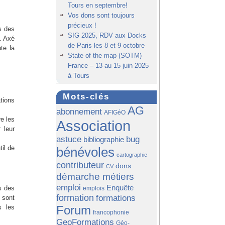
Tours en septembre!
Vos dons sont toujours
précieux !
s des
SIG 2025, RDV aux Docks
… Axé
de Paris les 8 et 9 octobre
te la
State of the map (SOTM)
France – 13 au 15 juin 2025
à Tours
Mots-clés
tions
AG
abonnement
AFIGéO
re les
Association
 leur
astuce
bug
bibliographie
il de
bénévoles
cartographie
contributeur
dons
CV
démarche métiers
emploi
Enquête
s des
emplois
formation
formations
 sont
Forum
s les
francophonie
GeoFormations
Géo-