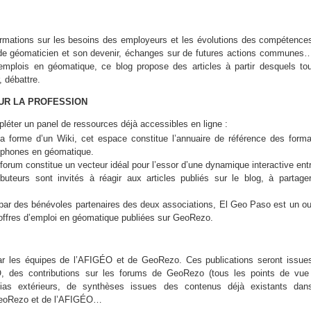
informations sur les besoins des employeurs et les évolutions des compétence
er de géomaticien et son devenir, échanges sur de futures actions communes
emplois en géomatique, ce blog propose des articles à partir desquels tou
 débattre.
UR LA PROFESSION
léter un panel de ressources déjà accessibles en ligne :
la forme d’un Wiki, cet espace constitue l’annuaire de référence des forma
ncophones en géomatique.
forum constitue un vecteur idéal pour l’essor d’une dynamique interactive ent
teurs sont invités à réagir aux articles publiés sur le blog, à partager
par des bénévoles partenaires des deux associations, El Geo Paso est un out
 offres d’emploi en géomatique publiées sur GeoRezo.
 par les équipes de l’AFIGÉO et de GeoRezo. Ces publications seront issue
, des contributions sur les forums de GeoRezo (tous les points de vue
dias extérieurs, de synthèses issues des contenus déjà existants dan
GeoRezo et de l’AFIGÉO…