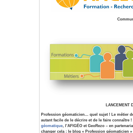
Commun
LANCEMENT 
Profession géomaticien… quel sujet ! Le métier 
autant facile de le décrire et de le faire connaître
géomatique
, l’AFIGÉO et GeoRezo – en partenari
changer cela : le blog
« Profession géomaticien » 