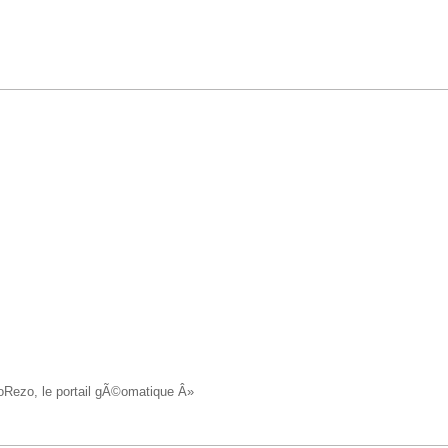
oRezo, le portail gÃ©omatique Â»