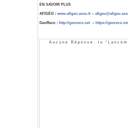
EN SAVOIR PLUS
AFIGÉO :
www.afigeo.asso.fr
–
afigeo@afigeo.ass
GeoRezo :
http://georezo.net
–
https://georezo.ne
Aucune Réponse. to “Lancem