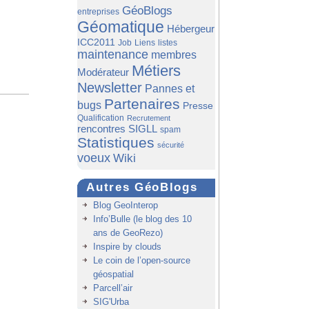
GéoBlogs
entreprises
Géomatique
Hébergeur
ICC2011
Job
Liens
listes
maintenance
membres
Métiers
Modérateur
Newsletter
Pannes et
Partenaires
bugs
Presse
Qualification
Recrutement
rencontres SIGLL
spam
Statistiques
sécurité
voeux
Wiki
Autres GéoBlogs
Blog GeoInterop
Info’Bulle (le blog des 10
ans de GeoRezo)
Inspire by clouds
Le coin de l’open-source
géospatial
Parcell’air
SIG'Urba