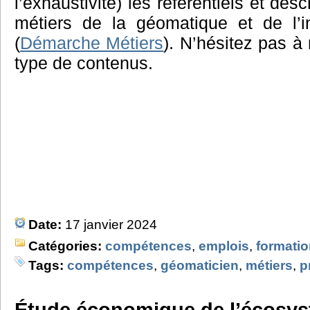
l’exhaustivité) les référentiels et desc
métiers de la géomatique et de l’i
(
Démarche Métiers
). N’hésitez pas à
type de contenus.
Date:
17 janvier 2024
Catégories:
compétences
,
emplois
,
formati
Tags:
compétences
,
géomaticien
,
métiers
,
p