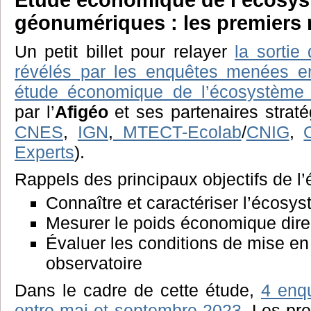
Étude économique de l’écosy
géonumériques : les premiers 
Un petit billet pour relayer
la sortie
révélés par les enquêtes menées e
étude économique de l’écosystème
par l’
Afigéo
et ses partenaires straté
CNES
,
IGN
,
MTECT-Ecolab
/
CNIG
,
Experts
).
Rappels des principaux objectifs de l
Connaître et caractériser l’écosy
Mesurer le poids économique dire
Évaluer les conditions de mise e
observatoire
Dans le cadre de cette étude,
4 enq
entre mai et septembre 2023
. Les pre