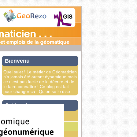
Bienvenu
Quel sujet ! Le métier de Géomaticien
n'a jamais été autant dynamique mais
ce n'est pas facile de le décrire et de
le faire connaître ! Ce blog est fait
pour changer ca ! Qu'on se le dise.
Catégories
colloque
compétences
emplois