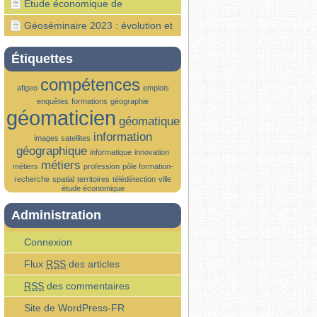
Géonumérique en France
géomaticien (Article Le Parisien
Étude économique de
Étudiant)
l’écosystème géonumériques : les
Géoséminaire 2023 : évolution et
premiers résultats….
influence de la géomatique sur le
Étiquettes
territoire
compétences
afigeo
emplois
enquêtes
formations
géographie
géomaticien
géomatique
information
images satellites
géographique
informatique
innovation
métiers
métiers
profession
pôle formation-
recherche
spatial
territoires
télédétection
ville
étude économique
Administration
Connexion
Flux
RSS
des articles
RSS
des commentaires
Site de WordPress-FR