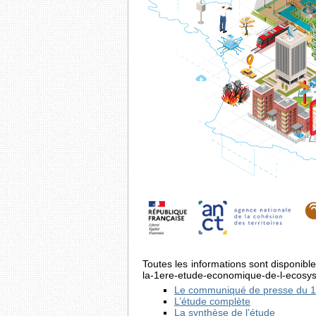
Toutes les informations sont disponibles
la-1ere-etude-economique-de-l-ecosy
Le communiqué de presse du 1
L’étude complète
La synthèse de l’étude