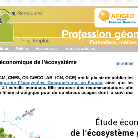
tions
Métiers
Ressources
Tous les articles
e économique de l’écosystème
Imprimer
GM, CNES, CNIG/ECOLAB, IGN, OGE) ont le plaisir de publier les
mique de l’écosystème Géonumérique en France
, ainsi que les
à l’échelle mondiale. Elle propose des recommandations afin
 filière stratégique pour de nombreux usages dont le suivi des