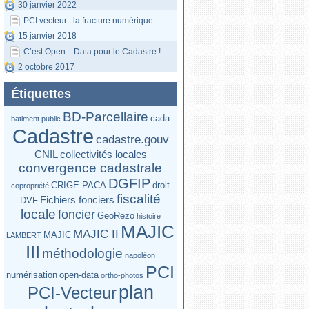
30 janvier 2022
PCI vecteur : la fracture numérique
15 janvier 2018
territoriale
C’est Open…Data pour le Cadastre !
2 octobre 2017
Étiquettes
BD-Parcellaire
cada
batiment public
Cadastre
cadastre.gouv
CNIL
collectivités locales
convergence cadastrale
DGFIP
CRIGE-PACA
droit
copropriété
fiscalité
Fichiers fonciers
DVF
locale
foncier
GeoRezo
histoire
MAJIC
MAJIC II
MAJIC
LAMBERT
III
méthodologie
napoléon
PCI
numérisation
open-data
ortho-photos
plan
PCI-Vecteur