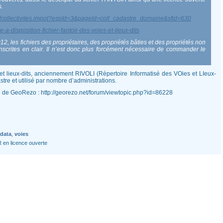
s.
lic/collectivites.impot?espId=3&pageId=coll_cadastre_domaine&sfid=630
e-a-disposition-fichier-fantoir-des-voies-et-lieux-dits
012, les fichiers des propriétaires, des propriétés bâties et des propriétés non
inscrites en clair. Il n’est donc plus forcément nécessaire de commander le
et lieux-dits, anciennement RIVOLI (Répertoire Informatisé des VOies et LIeux-
stre et utilisé par nombre d’administrations.
 » de GeoRezo : http://georezo.net/forum/viewtopic.php?id=86228
data
,
voies
 en licence ouverte