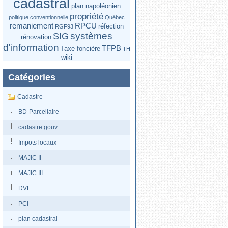
cadastral
plan napoléonien
propriété
politique conventionnelle
Québec
remaniement
RPCU
réfection
RGF93
systèmes
SIG
rénovation
d'information
TFPB
Taxe foncière
TH
wiki
Catégories
Cadastre
BD-Parcellaire
cadastre.gouv
Impots locaux
MAJIC II
MAJIC III
DVF
PCI
plan cadastral