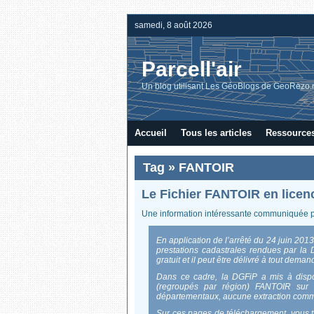
samedi, 8 août 2026
Parcell'air
Un blog utilisant Les GéoBlogs de GeoRezo.
Accueil
Tous les articles
Ressource
Tag » FANTOIR
Le Fichier FANTOIR en licen
Une information intéressante communiquée pa
En application de l’arrêté du 24 juin 201
prestations cadastrales rendues par la 
gratuit et il peut être délivré à tout deman
Dans ce cadre, la DGFiP a mis à dispos
(regroupés par région) FANTOIR sur 
départementaux, aucune extraction commu
Sur ces pages de téléchargement, vous tr