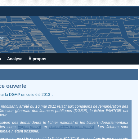
net
s
Analyse
À propos
ce ouverte
r la DGFiP en cette été 2013 :
3 modifiant l’arrêté du 16 mai 2011 relatif aux conditions de rémunération des
Direction générale des finances publiques (DGFiP), le fichier FANTOIR est
deur.
ition des demandeurs le fichier national et les fichiers départementaux
les sites
impots.gouv.fr
et
collectivites-locales.gouv.fr
. Les fichiers sont
nale n’étant possible.
ouverez aussi le descriptif du fichier FANTOIR ainsi qu’une licence ouverte