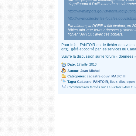
s’appliquant à l’utilisation de ces donnée
http://www.impots.gouv.fr/portal/dgi/pub
http://www.collectivites-locales.gouv.fr/mis
Par ailleurs, la DGFiP a fait évoluer, en 2
bâties afin que leurs adresses y soient 
fichier FANTOIR avec ces fichiers.
Pour info, FANTOIR est le fichier des voies 
dits), géré et codifié par les services du Cada
Suivre la discussion sur le forum « données
Date:
17 juillet 2013
Auteur:
Jean-Michel
Catégories:
cadastre.gouv
,
MAJIC III
Tags:
Cadastre
,
FANTOIR
,
lieux-dits
,
open-
Commentaires fermés
sur Le Fichier FANTOIR