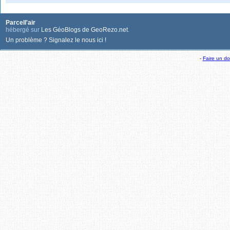
Parcell'air
hébergé sur
Les GéoBlogs de GeoRezo.net
.
Un problème ? Signalez le nous ici !
-
Faire un d