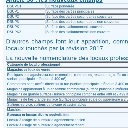
DSUPOT
Surface pondérée
DSUP1
Surface des parties principales
DSUP2
Surface des parties secondaires couvertes
DSUP3
Surface des parties secondaires non couvertes
DSUPK1
Surface des stationnements couverts
DSUPK2
Surface des stationnements non couverts
D’autres champs font leur apparition, co
locaux touchés par la révision 2017.
La nouvelle nomenclature des locaux profess
Catégorie de local professionnel
Magasins et lieux de vente
Boutiques et magasins sur rue (exemples : commerces, restaurants, cafés ou
surface principale inférieure à 400 m²)
Commerces sans accès direct sur la rue (surface principale inférieure à 400 m
Magasins appartenant à un ensemble commercial (surface principale inférieu
Magasins de grande surface (surface principale comprise entre 400 et 2 499 
Magasins de très grande surface (surface principale égale ou supérieure à 2 
Stations-service, stations de lavage et assimilables
Marchés
Bureaux et locaux divers assimilables
Locaux à usage de bureaux d’agencement ancien
Locaux à usage de bureaux d’agencement récent