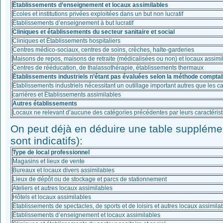
Établissements d’enseignement et locaux assimilables
Écoles et institutions privées exploitées dans un but non lucratif
Établissements d’enseignement à but lucratif
Cliniques et établissements du secteur sanitaire et social
Cliniques et Établissements hospitaliers
Centres médico-sociaux, centres de soins, crèches, halte-garderies
Maisons de repos, maisons de retraite (médicalisées ou non) et locaux assimi
Centres de rééducation, de thalassothérapie, établissements thermaux
Établissements industriels n’étant pas évaluées selon la méthode compta
Établissements industriels nécessitant un outillage important autres que les ca
carrières et Établissements assimilables
Autres établissements
Locaux ne relevant d’aucune des catégories précédentes par leurs caractéristi
On peut déjà en déduire une table suppléme
sont indicatifs):
Type de local professionnel
Magasins et lieux de vente
Bureaux et locaux divers assimilables
Lieux de dépôt ou de stockage et parcs de stationnement
Ateliers et autres locaux assimilables
Hôtels et locaux assimilables
Établissements de spectacles, de sports et de loisirs et autres locaux assimila
Établissements d’enseignement et locaux assimilables