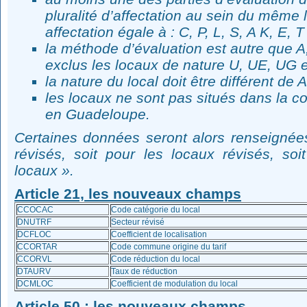
pluralité d’affectation au sein du même 
affectation égale à : C, P, L, S, A K, E, T
la méthode d’évaluation est autre que A,
exclus les locaux de nature U, UE, UG e
la nature du local doit être différent de 
les locaux ne sont pas situés dans la 
en Guadeloupe.
Certaines données seront alors renseignées
révisés, soit pour les locaux révisés, so
locaux ».
Article 21, les nouveaux champs
CCOCAC
Code catégorie du local
DNUTRF
Secteur révisé
DCFLOC
Coefficient de localisation
CCORTAR
Code commune origine du tarif
CCORVL
Code réduction du local
DTAURV
Taux de réduction
DCMLOC
Coefficient de modulation du local
Article 50 : les nouveaux champs