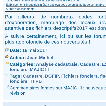
Cliniques et établissements du secteur sanitaire et social
Établissements industriels n’étant pas évaluées selon la méthode comptable
Autres établissements
Par ailleurs, de nombreux codes font 
d’exonération, marquage des locaux rév
attentive des fichiers descriptifs2017 est do
A suivre certainement, ici ou sur les fo
plus approfondie de ces nouveautés !
Date:
18 mai 2017
Auteur:
Jean-Michel
Catégories:
Analyse cadastrale
,
Cadastre
,
E
fonciers
,
MAJIC III
Tags:
Cadastre
,
DGFIP
,
Fichiers fonciers
,
fis
foncière
,
TFPB
Commentaires fermés
sur MAJIC III : nouveaut
révision