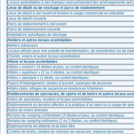
Locaux assimilables à des bureaux mais présentant des aménagements spéci
Lieux de dépôt ou de stockage et parcs de stationnement
Lieux de dépôt à ciel ouvert et terrains à usage commercial ou industriel
Lieux de dépôt couverts
Parcs de stationnement à ciel ouvert
Parcs de stationnement couverts
Installations spécifiques de stockage
Ateliers et autres locaux assimilables
Ateliers artisanaux
Locaux utilisés pour une activité de transformation, de manutention ou de ma
Chenils, viviers et autres locaux assimilables
Hôtels et locaux assimilables
Hôtels « confort » (4 étoiles et plus, ou confort identique)
Hôtels « supérieur » (2 ou 3 étoiles, ou confort identique)
Hôtels « standard » (1 étoile, ou confort identique)
Foyers d’hébergement, centres d’accueil, auberges de jeunesse
Hôtels clubs, villages de vacances et résidences hôtelières
Établissements de spectacles, de sports et de loisirs et autres locaux ass
Salles de spectacles, musées et locaux assimilables
Établissements ou terrains affectés à la pratique d’un sport ou à usage de spec
Salles de loisirs diverses
Terrains de camping confortables (3 étoiles et plus, ou confort identique)
Terrains de camping ordinaires (1 ou 2 étoiles, ou confort identique)
Établissements de détente et de bien-être
Centres de loisirs, centres de colonies de vacances, maisons de jeunes