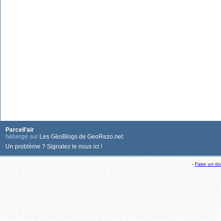
Parcell'air
hébergé sur
Les GéoBlogs de GeoRezo.net
.
Un problème ? Signalez le nous ici !
-
Faire un d