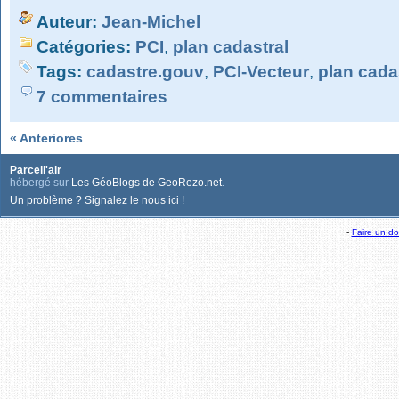
Auteur:
Jean-Michel
Catégories:
PCI
,
plan cadastral
Tags:
cadastre.gouv
,
PCI-Vecteur
,
plan cada
7 commentaires
« Anteriores
Parcell'air
hébergé sur
Les GéoBlogs de GeoRezo.net
.
Un problème ? Signalez le nous ici !
-
Faire un d