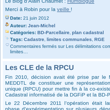
Le blog d’Alain Chaumet :
Humblogue
Merci à Robin pour la
veille
!
Date:
21 juin 2012
Auteur:
Jean-Michel
Catégories:
BD-Parcellaire
,
plan cadastral
Tags:
Cadastre
,
limites communales
,
RGE
Commentaires fermés
sur Les délimitations c
limites…
Les CLE de la RPCU
Fin 2010, décision avait été prise par le 
MEDDTL de constituer une représentation 
unique (RPCU) pour mettre fin à la co-exis
Cadastral informatisé de la DGFiP et la BD-Pa
Le 22 Décembre 2011 l’opération était l
phase d’expérimentation sur plusieurs dépa