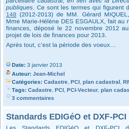
parcellaire cadastral, en lien avec la Dire
publiques
. Ce sont les termes qui figurent
148
(2012-2013) de MM. Gérard MIQUEL,
Mme Marie-Hélène DES ESGAULX, fait au 
finances, déposé le 22 novembre 2012 au
projet de lois de finances pour 2013.
Après tout, c’est la période des voeux…
Date:
3 janvier 2013
Auteur:
Jean-Michel
Catégories:
Cadastre
,
PCI
,
plan cadastral
,
R
Tags:
Cadastre
,
PCI
,
PCI-Vecteur
,
plan cadas
3 commentaires
Standards EDIGéO et DXF-PCI 
Les Standards EDIGéO et DXF-PCI déf