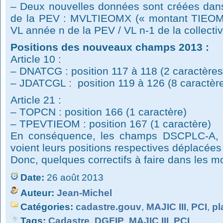
– Deux nouvelles données sont créées dans l
de la PEV : MVLTIEOMX (« montant TIEOM
VL année n de la PEV / VL n-1 de la collectivi
Positions des nouveaux champs 2013 :
Article 10 :
– DNATCG : position 117 à 118 (2 caractères
– JDATCGL : position 119 à 126 (8 caractèr
Article 21 :
– TOPCN : position 166 (1 caractère)
– TPEVTIEOM : position 167 (1 caractère)
En conséquence, les champs DSCPLC-A
voient leurs positions respectives déplacées
Donc, quelques correctifs à faire dans les 
Date:
26 août 2013
Auteur:
Jean-Michel
Catégories:
cadastre.gouv
,
MAJIC III
,
PCI
,
pl
Tags:
Cadastre
,
DGFIP
,
MAJIC III
,
PCI