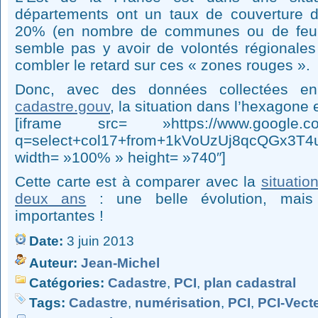
départements ont un taux de couverture d
20% (en nombre de communes ou de feuille
semble pas y avoir de volontés régionale
combler le retard sur ces « zones rouges ».
Donc, avec des données collectées en 
cadastre.gouv
, la situation dans l’hexagone e
[iframe src= »https://www.google.com/
q=select+col17+from+1kVoUzUj8qcQGx3T4
width= »100% » height= »740″]
Cette carte est à comparer avec la
situatio
deux ans
: une belle évolution, mais 
importantes !
Date:
3 juin 2013
Auteur:
Jean-Michel
Catégories:
Cadastre
,
PCI
,
plan cadastral
Tags:
Cadastre
,
numérisation
,
PCI
,
PCI-Vect