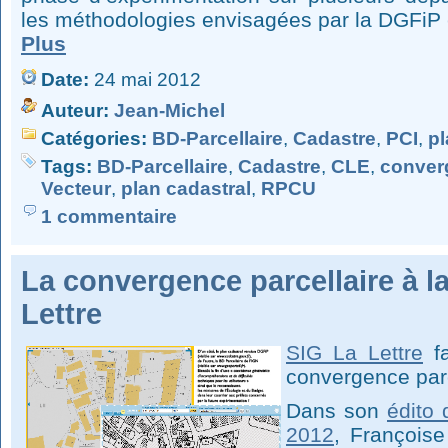
les méthodologies envisagées par la DGFiP e
Plus
Date:
24 mai 2012
Auteur:
Jean-Michel
Catégories:
BD-Parcellaire
,
Cadastre
,
PCI
,
pl
Tags:
BD-Parcellaire
,
Cadastre
,
CLE
,
conver
Vecteur
,
plan cadastral
,
RPCU
1 commentaire
La convergence parcellaire à l
Lettre
SIG La Lettre
fa
convergence parc
Dans son
édito
2012
, François