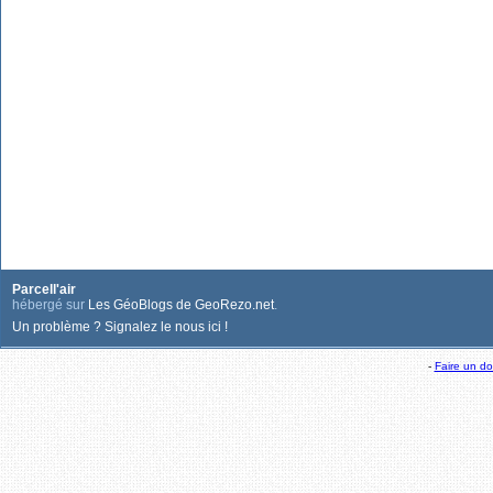
Parcell'air
hébergé sur
Les GéoBlogs de GeoRezo.net
.
Un problème ? Signalez le nous ici !
-
Faire un d