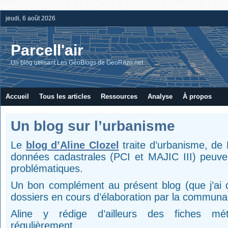
jeudi, 6 août 2026
Parcell'air
Un blog utilisant Les GéoBlogs de GeoRezo.net
Accueil
Tous les articles
Ressources
Analyse
À propos
Un blog sur l’urbanisme
Le
blog d’Aline Clozel
traite d’urbanisme, de 
données cadastrales (PCI et MAJIC III) peuve
problématiques.
Un bon complément au présent blog (que j’ai
dossiers en cours d’élaboration par la communa
Aline y rédige d’ailleurs des fiches mét
régulièrement.