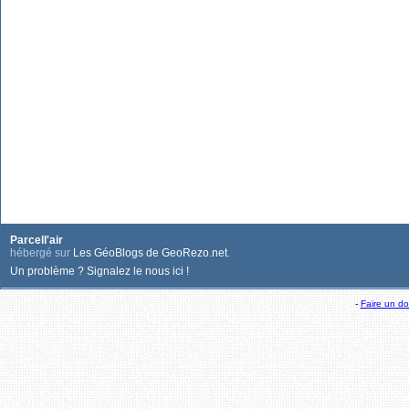
Parcell'air
hébergé sur
Les GéoBlogs de GeoRezo.net
.
Un problème ? Signalez le nous ici !
-
Faire un d