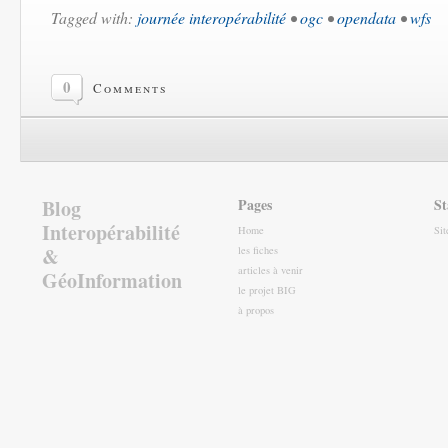
Tagged with:
journée interopérabilité
•
ogc
•
opendata
•
wfs
0
Comments
Blog
Pages
St
Interopérabilité
Home
Si
&
les fiches
articles à venir
GéoInformation
le projet BIG
à propos