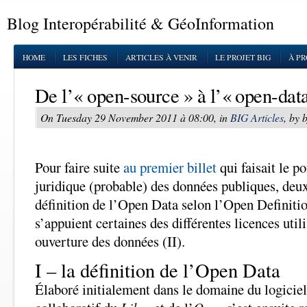
Blog Interopérabilité & GéoInformation
HOME
LES FICHES
ARTICLES À VENIR
LE PROJET BIG
À P
De l’« open-source » à l’« open-dat
On Tuesday 29 November 2011 à 08:00, in
BIG Articles
, by 
Pour faire suite
au premier billet
qui faisait le p
juridique (probable) des données publiques, deux 
définition de l’Open Data selon l’Open Definition
s’appuient certaines des différentes licences util
ouverture des données (II).
I – la définition de l’Open Data
Élaboré initialement dans le domaine du logicie