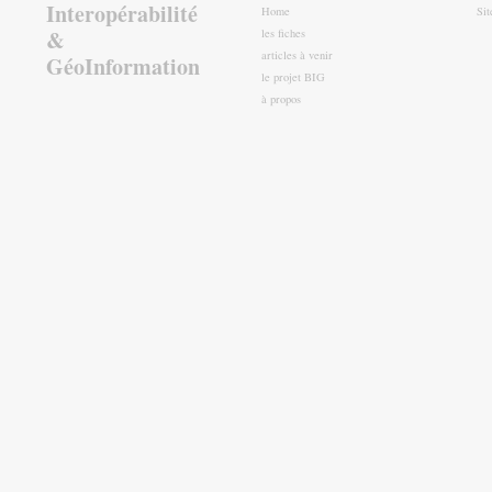
Interopérabilité
Home
Si
&
les fiches
articles à venir
GéoInformation
le projet BIG
à propos