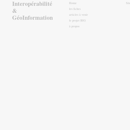
Interopérabilité
Home
Si
&
les fiches
articles à venir
GéoInformation
le projet BIG
à propos