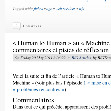
Tagged with:
fiches
•
ogc
•
web services
•
wfs
0
Comments
« Human to Human » au « Machine 
commentaires et pistes de réflexion
On Friday 20 May 2011 à 06:22, in
BIG Articles
, by BIGTea
Voici la suite et fin de l’article « Human to Hu
Machine » (voir plus bas l’épisode
1 « mise en c
« problèmes rencontrés »
).
Commentaires
Dans tout ce qui précède, apparaissent des prob