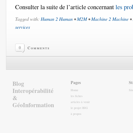
Consulter la suite de l’article concernant
les pro
Tagged with:
Human 2 Human
•
M2M
•
Machine 2 Machine
•
services
0
Comments
Blog
Pages
St
Interopérabilité
Home
Si
&
les fiches
articles à venir
GéoInformation
le projet BIG
à propos