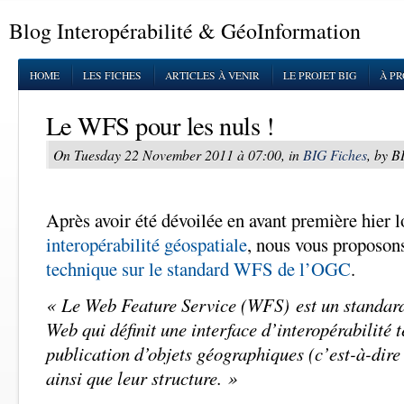
Blog Interopérabilité & GéoInformation
HOME
LES FICHES
ARTICLES À VENIR
LE PROJET BIG
À P
Le WFS pour les nuls !
On Tuesday 22 November 2011 à 07:00, in
BIG Fiches
, by 
Après avoir été dévoilée en avant première hier l
interopérabilité géospatiale
, nous vous proposon
technique sur le standard WFS de l’OGC
.
« Le Web Feature Service (WFS) est un standa
Web qui définit une interface d’interopérabilité 
publication d’objets géographiques (c’est-à-dire
ainsi que leur structure. »