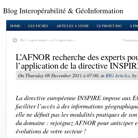
Blog Interopérabilité & GéoInformation
HOME
LES FICHES
ARTICLES À VENIR
LE PROJET BIG
À P
De l’« open-source » à l’« open-data »
Conceptio
L’AFNOR recherche des experts pour
l’application de la directive INSPI
On Thursday 08 December 2011 à 07:00, in
BIG Articles
, b
La directive européenne INSPIRE impose aux E
faciliter l’accès à des informations géographiqu
elle ne définit pas les modalités pratiques de so
du domaine : rejoignez AFNOR pour anticiper e
évolutions de votre secteur !